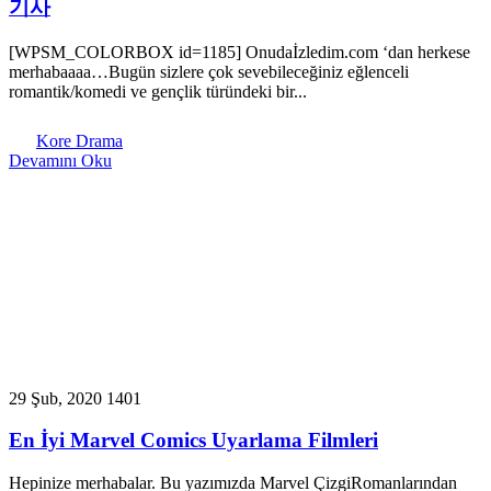
기사
[WPSM_COLORBOX id=1185] Onudaİzledim.com ‘dan herkese
merhabaaaa…Bugün sizlere çok sevebileceğiniz eğlenceli
romantik/komedi ve gençlik türündeki bir...
Kore Drama
Devamını Oku
29 Şub, 2020
1401
En İyi Marvel Comics Uyarlama Filmleri
Hepinize merhabalar. Bu yazımızda Marvel ÇizgiRomanlarından