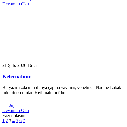
Devamını Oku
21 Şub, 2020
1613
Kefernahum
Bu yazımızda ünü dünya çapına yayılmış yönetmen Nadine Labaki
‘nin bir eseri olan Kefernahum film...
Juju
Devamını Oku
Yazı dolaşımı
1
2
3
4
5
6
7