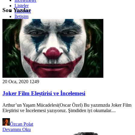
İncelemeler
Listeler
Son Yazılar
Haberler
İletişim
İçerik Gönder
Biz Kimiz
20 Oca, 2020
1249
Joker Film Eleştirisi ve İncelemesi
Arthur’un Yaşam Mücadelesi(Oscar Özel) Bu yazımızda Joker Film
Eleştirisi ve İncelemesi yazıyoruz. Şimdiden iyi okumalar....
Özcan Polat
Devamını Oku