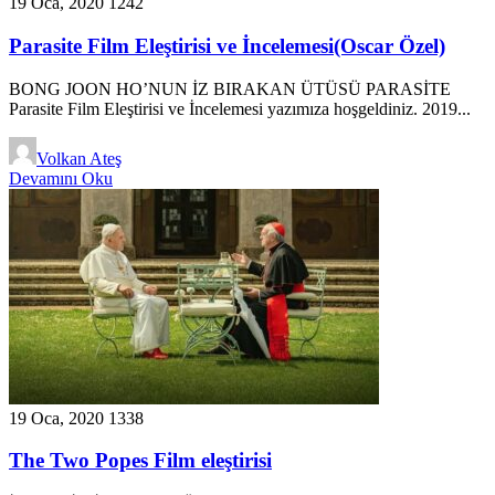
19 Oca, 2020
1242
Parasite Film Eleştirisi ve İncelemesi(Oscar Özel)
BONG JOON HO’NUN İZ BIRAKAN ÜTÜSÜ PARASİTE
Parasite Film Eleştirisi ve İncelemesi yazımıza hoşgeldiniz. 2019...
Volkan Ateş
Devamını Oku
19 Oca, 2020
1338
The Two Popes Film eleştirisi