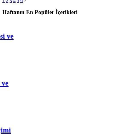
1
2
3
4
5
6
7
Haftanın En Popüler İçerikleri