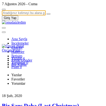
7 Ağustos 2026 - Cuma
Giriş Yap
Ana Sayfa
İncelemeler
Listeler
Özcan Polat
Haberler
İletişim
Yazılar
4
İçerik Gönder
Yorumlar
0
Biz Kimiz
Puan
0
Yazılar
Favoriler
Yorumlar
18 Şub, 2020
Bir Şans Daha (Last Christmas)