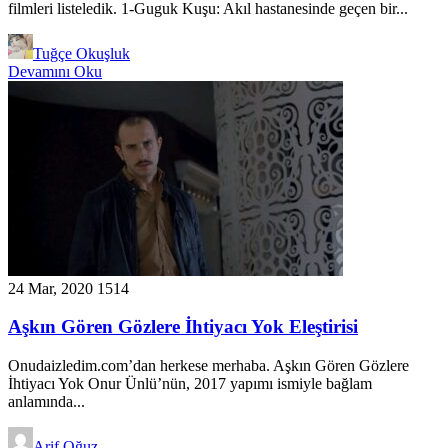
filmleri listeledik. 1-Guguk Kuşu: Akıl hastanesinde geçen bir...
Tuğçe Okuşluk
Devamını Oku
24 Mar, 2020
1514
Aşkın Gören Gözlere İhtiyacı Yok Eleştirisi
Onudaizledim.com’dan herkese merhaba. Aşkın Gören Gözlere
İhtiyacı Yok Onur Ünlü’nün, 2017 yapımı ismiyle bağlam
anlamında...
Arif Oğuz