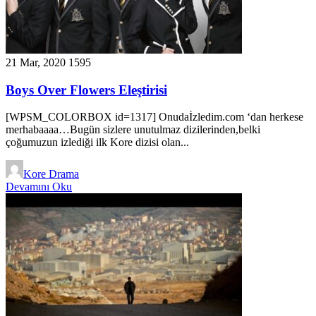
21 Mar, 2020
1595
Boys Over Flowers Eleştirisi
[WPSM_COLORBOX id=1317] Onudaİzledim.com ‘dan herkese
merhabaaaa…Bugün sizlere unutulmaz dizilerinden,belki
çoğumuzun izlediği ilk Kore dizisi olan...
Kore Drama
Devamını Oku