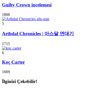
Guilty Crown incelemesi
1866
5
Arthdal Chronicles | 아스달 연대기
1715
6
Koç Carter
1669
İlginizi Çekebilir!