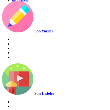
İncelemeler
Listeler
Haberler
İletişim
İçerik Gönder
Biz Kimiz
Son Yazılar
Son Listeler