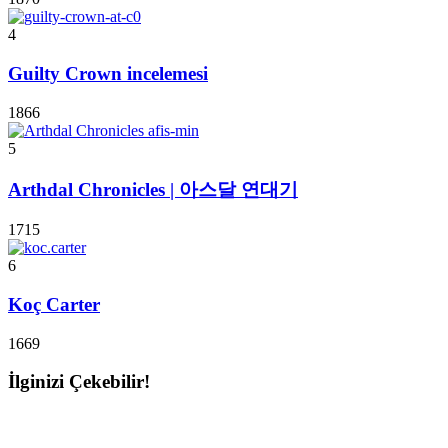
4
Guilty Crown incelemesi
1866
5
Arthdal Chronicles | 아스달 연대기
1715
6
Koç Carter
1669
İlginizi Çekebilir!