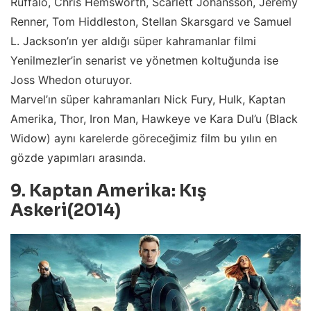
Ruffalo, Chris Hemsworth, Scarlett Johansson, Jeremy
Renner, Tom Hiddleston, Stellan Skarsgard ve Samuel
L. Jackson’ın yer aldığı süper kahramanlar filmi
Yenilmezler’in senarist ve yönetmen koltuğunda ise
Joss Whedon oturuyor.
Marvel’ın süper kahramanları Nick Fury, Hulk, Kaptan
Amerika, Thor, Iron Man, Hawkeye ve Kara Dul’u (Black
Widow) aynı karelerde göreceğimiz film bu yılın en
gözde yapımları arasında.
9. Kaptan Amerika: Kış
Askeri(2014)