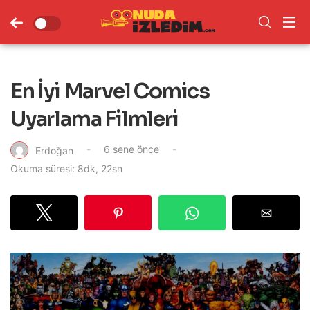
En İyi Marvel Comics
Uyarlama Filmleri
6 sene önce
Erdoğan
Okuma süresi: 8dk, 22sn