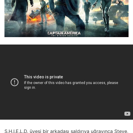
S.H.I.E.L.D. üyesi bir arkadaşı saldırıya uğrayınca Steve,