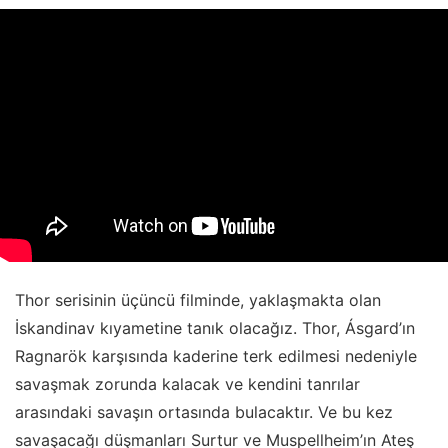
Thor serisinin üçüncü filminde, yaklaşmakta olan
İskandinav kıyametine tanık olacağız. Thor, Ásgard’ın
Ragnarök karşısında kaderine terk edilmesi nedeniyle
savaşmak zorunda kalacak ve kendini tanrılar
arasındaki savaşın ortasında bulacaktır. Ve bu kez
savaşacağı düşmanları Surtur ve Muspellheim’ın Ateş