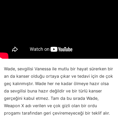
Wade, sevgilisi Vanessa ile mutlu bir hayat sürerken bir
an da kanser olduğu ortaya çıkar ve tedavi için de çok
geç kalınmıştır. Wade her ne kadar ölmeye hazır olsa
da sevgilisi buna hazır değildir ve bir türlü kanser
gerçeğini kabul etmez. Tam da bu sırada Wade,
Weapon X adı verilen ve çok gizli olan bir ordu
progamı tarafından geri çeviremeyeceği bir teklif alır.