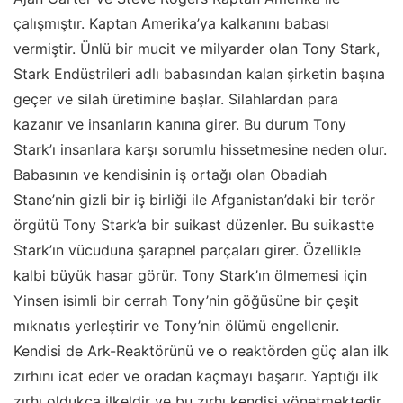
çalışmıştır. Kaptan Amerika’ya kalkanını babası
vermiştir. Ünlü bir mucit ve milyarder olan Tony Stark,
Stark Endüstrileri adlı babasından kalan şirketin başına
geçer ve silah üretimine başlar. Silahlardan para
kazanır ve insanların kanına girer. Bu durum Tony
Stark’ı insanlara karşı sorumlu hissetmesine neden olur.
Babasının ve kendisinin iş ortağı olan Obadiah
Stane’nin gizli bir iş birliği ile Afganistan’daki bir terör
örgütü Tony Stark’a bir suikast düzenler. Bu suikastte
Stark’ın vücuduna şarapnel parçaları girer. Özellikle
kalbi büyük hasar görür. Tony Stark’ın ölmemesi için
Yinsen isimli bir cerrah Tony’nin göğüsüne bir çeşit
mıknatıs yerleştirir ve Tony’nin ölümü engellenir.
Kendisi de Ark-Reaktörünü ve o reaktörden güç alan ilk
zırhını icat eder ve oradan kaçmayı başarır. Yaptığı ilk
zırhı oldukça ilkeldir ve bu zırhı kendisi yönetmektedir.