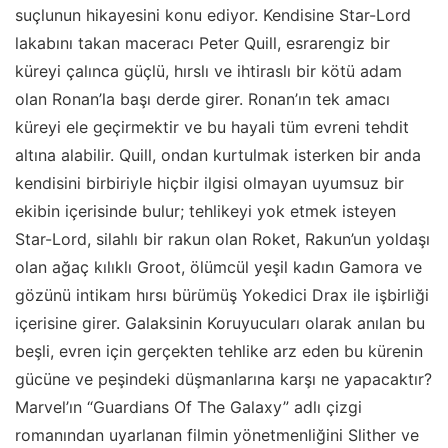
suçlunun hikayesini konu ediyor. Kendisine Star-Lord
lakabını takan maceracı Peter Quill, esrarengiz bir
küreyi çalınca güçlü, hırslı ve ihtiraslı bir kötü adam
olan Ronan’la başı derde girer. Ronan’ın tek amacı
küreyi ele geçirmektir ve bu hayali tüm evreni tehdit
altına alabilir. Quill, ondan kurtulmak isterken bir anda
kendisini birbiriyle hiçbir ilgisi olmayan uyumsuz bir
ekibin içerisinde bulur; tehlikeyi yok etmek isteyen
Star-Lord, silahlı bir rakun olan Roket, Rakun’un yoldaşı
olan ağaç kılıklı Groot, ölümcül yeşil kadın Gamora ve
gözünü intikam hırsı bürümüş Yokedici Drax ile işbirliği
içerisine girer. Galaksinin Koruyucuları olarak anılan bu
beşli, evren için gerçekten tehlike arz eden bu kürenin
gücüne ve peşindeki düşmanlarına karşı ne yapacaktır?
Marvel’ın “Guardians Of The Galaxy” adlı çizgi
romanından uyarlanan filmin yönetmenliğini Slither ve