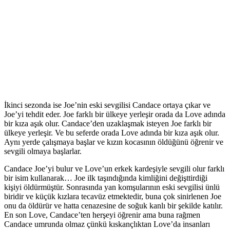
İkinci sezonda ise Joe’nin eski sevgilisi Candace ortaya çıkar ve
Joe’yi tehdit eder. Joe farklı bir ülkeye yerleşir orada da Love adında
bir kıza aşık olur. Candace’den uzaklaşmak isteyen Joe farklı bir
ülkeye yerleşir. Ve bu seferde orada Love adında bir kıza aşık olur.
Aynı yerde çalışmaya başlar ve kızın kocasının öldüğünü öğrenir ve
sevgili olmaya başlarlar.
Candace Joe’yi bulur ve Love’un erkek kardeşiyle sevgili olur farklı
bir isim kullanarak… Joe ilk taşındığında kimliğini değişttirdiği
kişiyi öldürmüştür. Sonrasında yan komşularının eski sevgilisi ünlü
biridir ve küçük kızlara tecavüz etmektedir, buna çok sinirlenen Joe
onu da öldürür ve hatta cenazesine de soğuk kanlı bir şekilde katılır.
En son Love, Candace’ten herşeyi öğrenir ama buna rağmen
Candace umrunda olmaz çünkü kıskançlıktan Love’da insanları