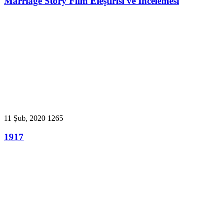
Marriage Story Film Eleştirisi ve İncelemesi
11 Şub, 2020
1265
1917