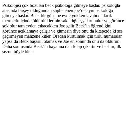
Psikolojisi çok bozulan beck psikoloğa gitmeye başlar. psikologla
arasında birşey olduğundan şüphelenen joe’de aynı psikoloğa
gitmeye başlar. Beck bir gün Joe evde yokken lavaboda kırık
mermerin içinde öldürdüklerinin sakladığı eşyaları bulur ve görünce
şok olur tam evden çıkacakken Joe gelir Beck’in öğrendiğini
görünce açıklamaya çalışır ve gitmesin diye onu da kitapçıda ki ses
geçirmeyen mahzene kitler. Oradan kurtulmak için türlü numaralar
yapsa da Beck başarılı olamaz ve Joe en sonunda onu da öldürür.
Daha sonrasında Beck’in hayatına dair kitap çıkartır ve bastırır, ilk
sezon böyle biter.