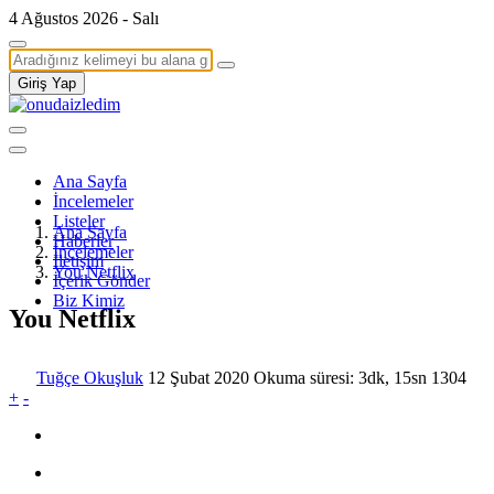
4 Ağustos 2026 - Salı
Giriş Yap
Ana Sayfa
İncelemeler
Listeler
Ana Sayfa
Haberler
İncelemeler
İletişim
You Netflix
İçerik Gönder
Biz Kimiz
You Netflix
Tuğçe Okuşluk
12 Şubat 2020
Okuma süresi: 3dk, 15sn
1304
+
-