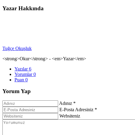
Yazar Hakkında
Tuğçe Okuşluk
<strong>Okur</strong> - <em>Yazar</em>
Yazılar
6
Yorumlar
0
Puan
0
Yorum Yap
Adınız *
E-Posta Adresiniz *
Websiteniz