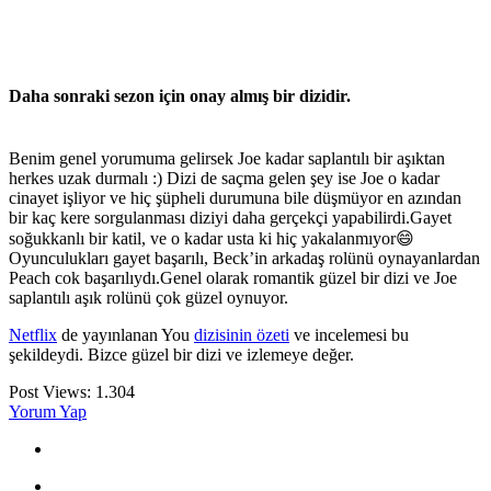
Daha sonraki sezon için onay almış bir dizidir.
Benim genel yorumuma gelirsek Joe kadar saplantılı bir aşıktan
herkes uzak durmalı :) Dizi de saçma gelen şey ise Joe o kadar
cinayet işliyor ve hiç şüpheli durumuna bile düşmüyor en azından
bir kaç kere sorgulanması diziyi daha gerçekçi yapabilirdi.Gayet
soğukkanlı bir katil, ve o kadar usta ki hiç yakalanmıyor😄
Oyunculukları gayet başarılı, Beck’in arkadaş rolünü oynayanlardan
Peach cok başarılıydı.Genel olarak romantik güzel bir dizi ve Joe
saplantılı aşık rolünü çok güzel oynuyor.
Netflix
de yayınlanan You
dizisinin özeti
ve incelemesi bu
şekildeydi. Bizce güzel bir dizi ve izlemeye değer.
Post Views:
1.304
Yorum Yap