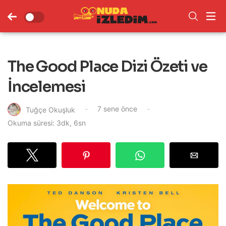
The Good Place Dizi Özeti ve
İncelemesi
7 sene önce
Tuğçe Okuşluk
Okuma süresi: 3dk, 6sn