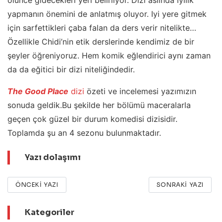
ölünce gidecekleri yeri belirliyor. Dizi aslında iyilik
yapmanın önemini de anlatmış oluyor. Iyi yere gitmek
için sarfettikleri çaba falan da ders verir nitelikte…
Özellikle Chidi’nin etik derslerinde kendimiz de bir
şeyler öğreniyoruz. Hem komik eğlendirici aynı zaman
da da eğitici bir dizi niteliğindedir.
The Good Place
dizi
özeti ve incelemesi yazımızın
sonuda geldik.Bu şekilde her bölümü maceralarla
geçen çok güzel bir durum komedisi dizisidir.
Toplamda şu an 4 sezonu bulunmaktadır.
Yazı dolaşımı
ÖNCEKI YAZI
SONRAKI YAZI
Kategoriler