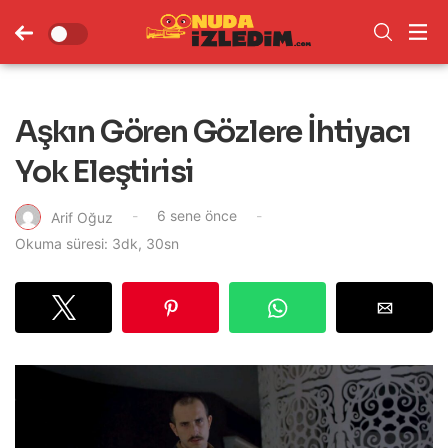
Aşkın Gören Gözlere İhtiyacı
Yok Eleştirisi
6 sene önce
Arif Oğuz
Okuma süresi: 3dk, 30sn